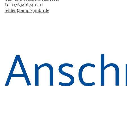
Tel. 07634 69402-0
felder@rampf-gmbh.de
Anschr